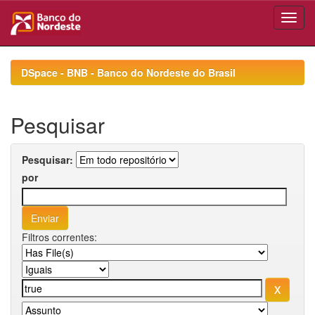
Skip
navigation
DSpace - BNB - Banco do Nordeste do Brasil
Pesquisar
Pesquisar:
por
Filtros correntes: