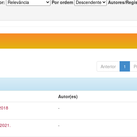
or:
Por ordem
Autores/Regi
Anterior
1
P
Autor(es)
 2018
-
 2021.
-