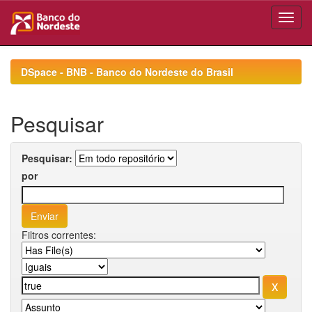
Skip
navigation
DSpace - BNB - Banco do Nordeste do Brasil
Pesquisar
Pesquisar:
por
Filtros correntes: