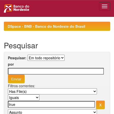
Skip
navigation
DSpace - BNB - Banco do Nordeste do Brasil
Pesquisar
Pesquisar:
por
Filtros correntes: