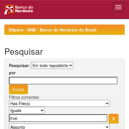
Skip
navigation
DSpace - BNB - Banco do Nordeste do Brasil
Pesquisar
Pesquisar:
por
Filtros correntes: