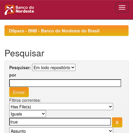
Skip
navigation
DSpace - BNB - Banco do Nordeste do Brasil
Pesquisar
Pesquisar:
por
Filtros correntes: