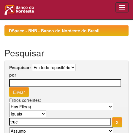
Skip
navigation
DSpace - BNB - Banco do Nordeste do Brasil
Pesquisar
Pesquisar:
por
Filtros correntes: