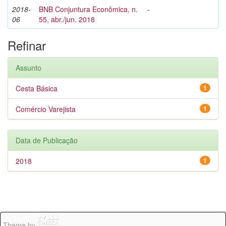
2018-
BNB Conjuntura Econômica, n.
-
06
55, abr./jun. 2018
Refinar
Assunto
Cesta Básica
1
Comércio Varejista
1
Data de Publicação
2018
1
Theme by