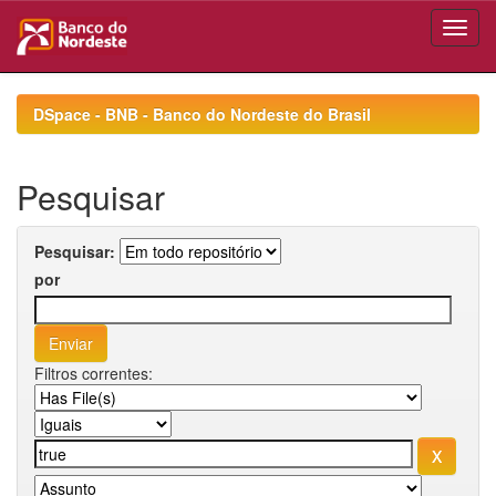
Skip
navigation
DSpace - BNB - Banco do Nordeste do Brasil
Pesquisar
Pesquisar:
por
Filtros correntes: