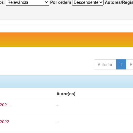
or:
Por ordem
Autores/Regi
Anterior
1
P
Autor(es)
 2021.
-
 2022
-