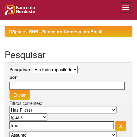
Skip
navigation
DSpace - BNB - Banco do Nordeste do Brasil
Pesquisar
Pesquisar:
por
Filtros correntes: