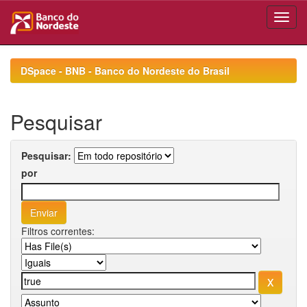
Skip
navigation
DSpace - BNB - Banco do Nordeste do Brasil
Pesquisar
Pesquisar:
por
Filtros correntes: