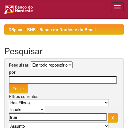
Skip
navigation
DSpace - BNB - Banco do Nordeste do Brasil
Pesquisar
Pesquisar:
por
Filtros correntes: