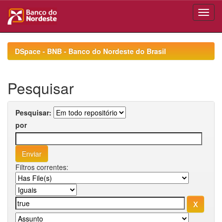
Skip
navigation
DSpace - BNB - Banco do Nordeste do Brasil
Pesquisar
Pesquisar:
por
Filtros correntes: