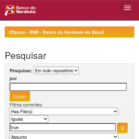
Skip
navigation
DSpace - BNB - Banco do Nordeste do Brasil
Pesquisar
Pesquisar:
por
Filtros correntes: