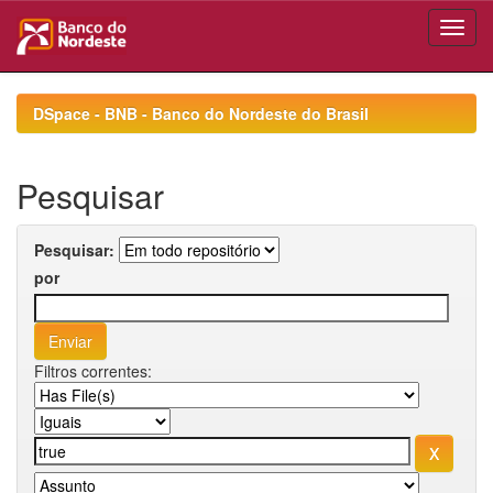
Skip
navigation
DSpace - BNB - Banco do Nordeste do Brasil
Pesquisar
Pesquisar:
por
Filtros correntes: