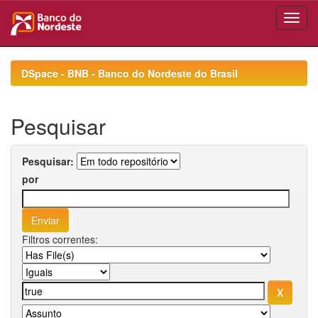
Skip
navigation
DSpace - BNB - Banco do Nordeste do Brasil
Pesquisar
Pesquisar:
por
Filtros correntes: