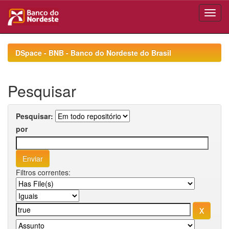
Skip
navigation
DSpace - BNB - Banco do Nordeste do Brasil
Pesquisar
Pesquisar:
por
Filtros correntes: