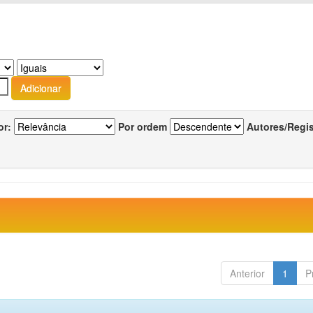
or:
Por ordem
Autores/Regi
Anterior
1
P