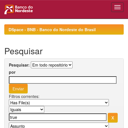
Skip
navigation
DSpace - BNB - Banco do Nordeste do Brasil
Pesquisar
Pesquisar:
por
Filtros correntes: