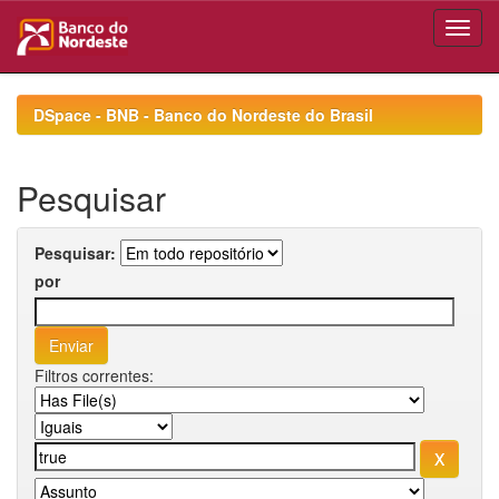
Skip
navigation
DSpace - BNB - Banco do Nordeste do Brasil
Pesquisar
Pesquisar:
por
Filtros correntes: