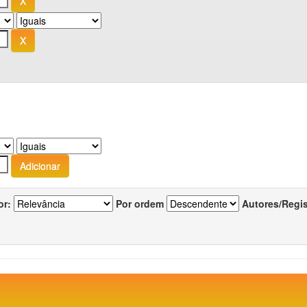
or:
Por ordem
Autores/Regi