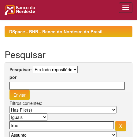
Skip
navigation
DSpace - BNB - Banco do Nordeste do Brasil
Pesquisar
Pesquisar:
por
Filtros correntes: