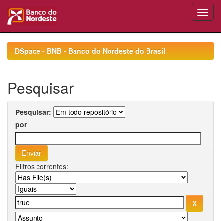
Skip
navigation
DSpace - BNB - Banco do Nordeste do Brasil
Pesquisar
Pesquisar:
por
Filtros correntes: