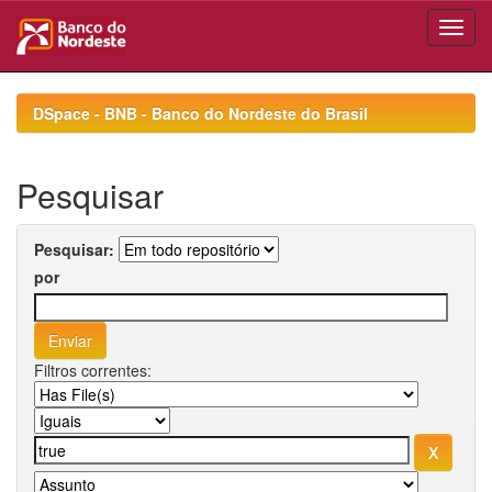
Skip
navigation
DSpace - BNB - Banco do Nordeste do Brasil
Pesquisar
Pesquisar:
por
Filtros correntes: