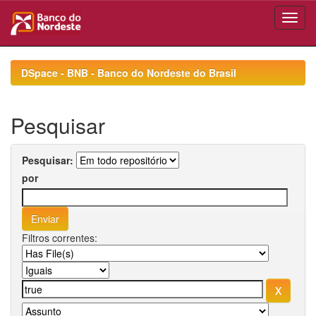
Skip
navigation
DSpace - BNB - Banco do Nordeste do Brasil
Pesquisar
Pesquisar:
por
Filtros correntes: