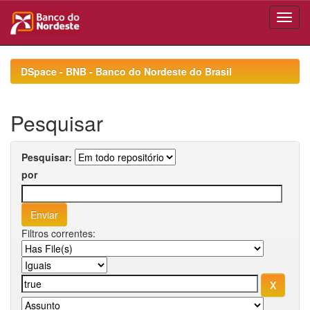
Skip
navigation
DSpace - BNB - Banco do Nordeste do Brasil
Pesquisar
Pesquisar:
por
Filtros correntes: