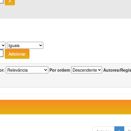
or:
Por ordem
Autores/Regi