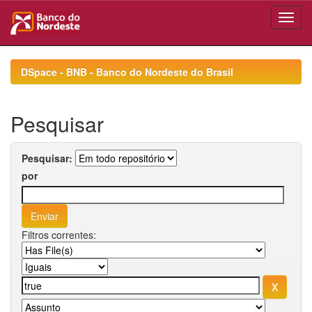
Skip
navigation
DSpace - BNB - Banco do Nordeste do Brasil
Pesquisar
Pesquisar:
por
Filtros correntes: