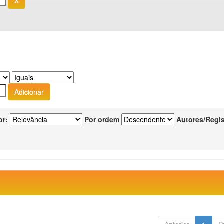
or:
Por ordem
Autores/Regi