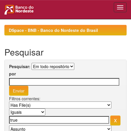
Skip
navigation
DSpace - BNB - Banco do Nordeste do Brasil
Pesquisar
Pesquisar:
por
Filtros correntes: