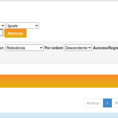
or:
Por ordem
Autores/Regi
Anterior
1
P