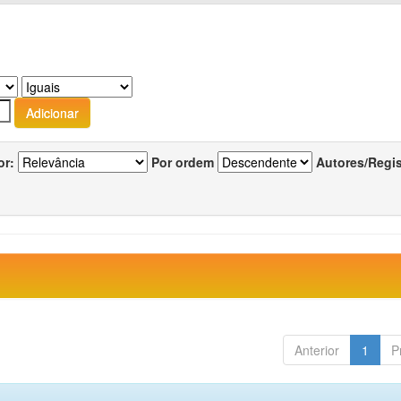
or:
Por ordem
Autores/Regi
Anterior
1
P