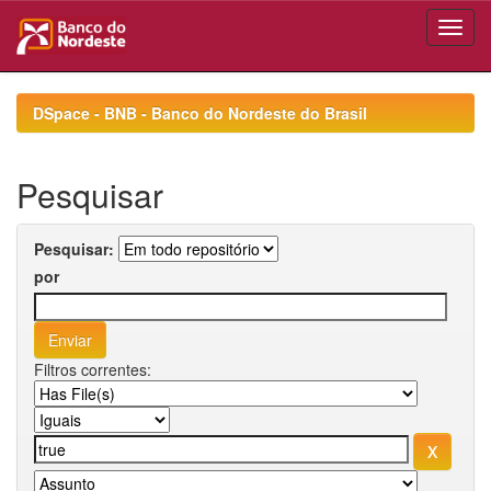
Skip
navigation
DSpace - BNB - Banco do Nordeste do Brasil
Pesquisar
Pesquisar:
por
Filtros correntes: