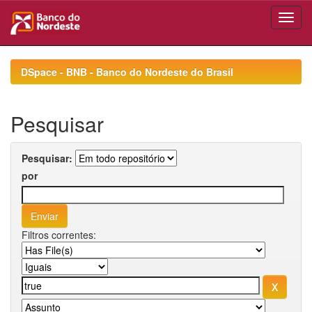
Skip
navigation
DSpace - BNB - Banco do Nordeste do Brasil
Pesquisar
Pesquisar:
por
Filtros correntes: