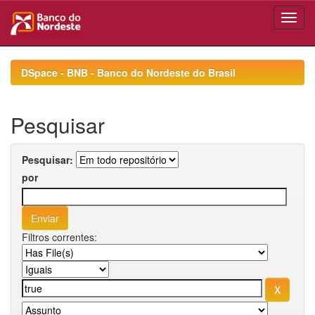
Skip
navigation
DSpace - BNB - Banco do Nordeste do Brasil
Pesquisar
Pesquisar:
por
Filtros correntes: