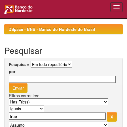
Skip
navigation
DSpace - BNB - Banco do Nordeste do Brasil
Pesquisar
Pesquisar:
por
Filtros correntes: