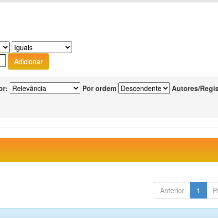
or:
Por ordem
Autores/Regi
Anterior
1
P