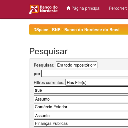
Página principal
Percorrer
Skip
navigation
DSpace - BNB - Banco do Nordeste do Brasil
Pesquisar
Pesquisar:
por
Filtros correntes: