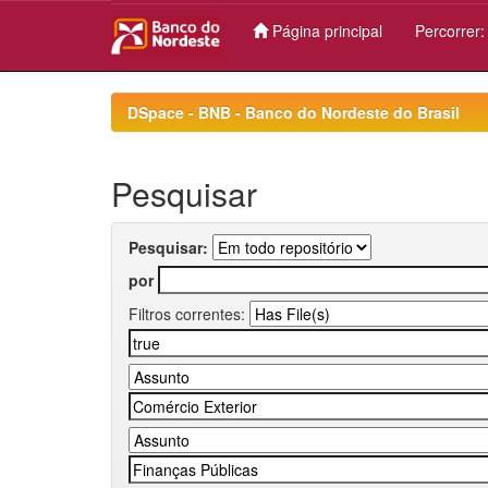
Página principal
Percorrer
Skip
navigation
DSpace - BNB - Banco do Nordeste do Brasil
Pesquisar
Pesquisar:
por
Filtros correntes: