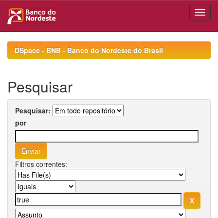
Skip
navigation
DSpace - BNB - Banco do Nordeste do Brasil
Pesquisar
Pesquisar:
por
Filtros correntes: