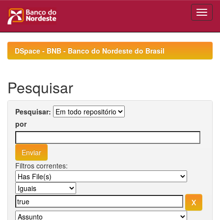
Skip
navigation
DSpace - BNB - Banco do Nordeste do Brasil
Pesquisar
Pesquisar:
por
Filtros correntes: