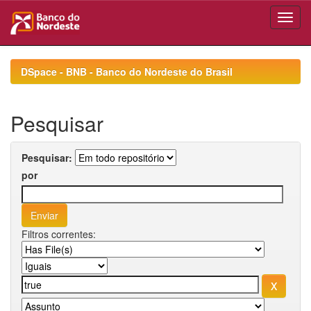
Skip
navigation
DSpace - BNB - Banco do Nordeste do Brasil
Pesquisar
Pesquisar:
por
Filtros correntes: