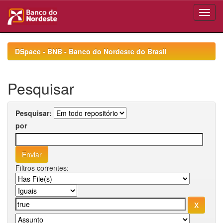
Skip
navigation
DSpace - BNB - Banco do Nordeste do Brasil
Pesquisar
Pesquisar:
por
Filtros correntes: