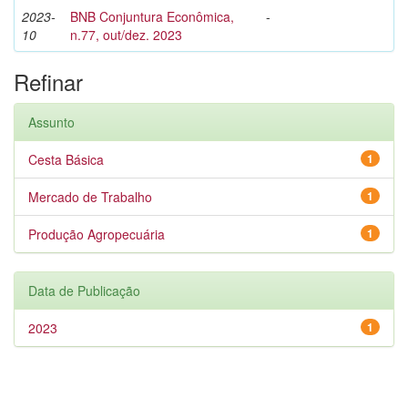
2023-
BNB Conjuntura Econômica,
-
10
n.77, out/dez. 2023
Refinar
Assunto
Cesta Básica
1
Mercado de Trabalho
1
Produção Agropecuária
1
Data de Publicação
2023
1