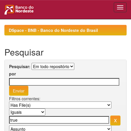
Skip
navigation
DSpace - BNB - Banco do Nordeste do Brasil
Pesquisar
Pesquisar:
por
Filtros correntes: