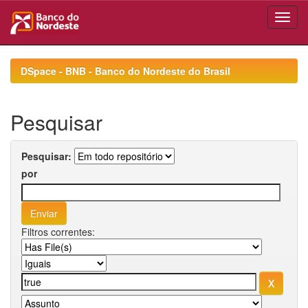
Skip
navigation
DSpace - BNB - Banco do Nordeste do Brasil
Pesquisar
Pesquisar:
por
Filtros correntes: