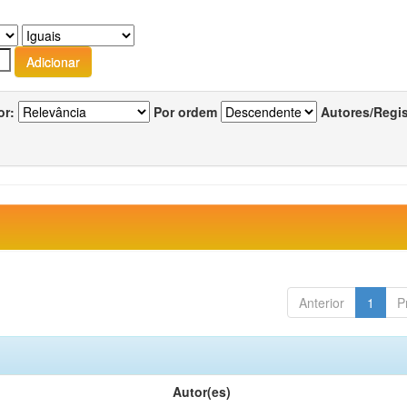
or:
Por ordem
Autores/Regi
Anterior
1
P
Autor(es)