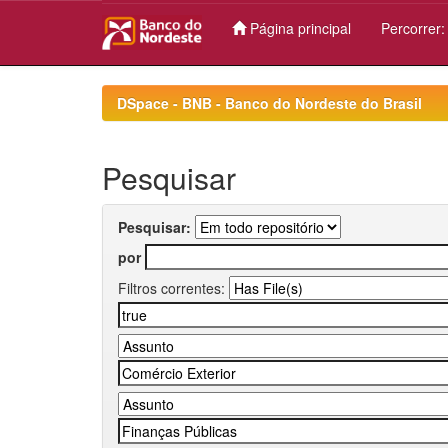
Página principal
Percorrer
Skip
navigation
DSpace - BNB - Banco do Nordeste do Brasil
Pesquisar
Pesquisar:
por
Filtros correntes: