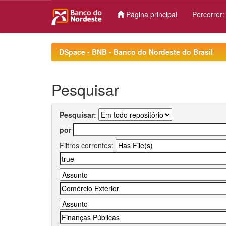
Página principal
Percorrer
Skip
navigation
DSpace - BNB - Banco do Nordeste do Brasil
Pesquisar
Pesquisar:
por
Filtros correntes: