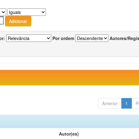
or:
Por ordem
Autores/Regi
Anterior
1
P
Autor(es)