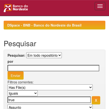
Skip
navigation
DSpace - BNB - Banco do Nordeste do Brasil
Pesquisar
Pesquisar:
por
Filtros correntes: