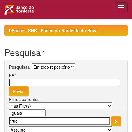
Skip
navigation
DSpace - BNB - Banco do Nordeste do Brasil
Pesquisar
Pesquisar:
por
Filtros correntes: