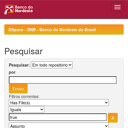
Skip
navigation
DSpace - BNB - Banco do Nordeste do Brasil
Pesquisar
Pesquisar:
por
Filtros correntes: