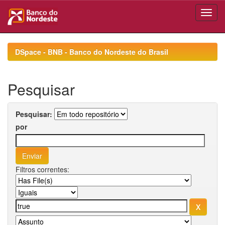
Skip
navigation
DSpace - BNB - Banco do Nordeste do Brasil
Pesquisar
Pesquisar:
por
Filtros correntes: